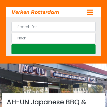
Skip
to
content
Search for
Near
Search
Favor
Previous
Ne
AH-UN Japanese BBQ &