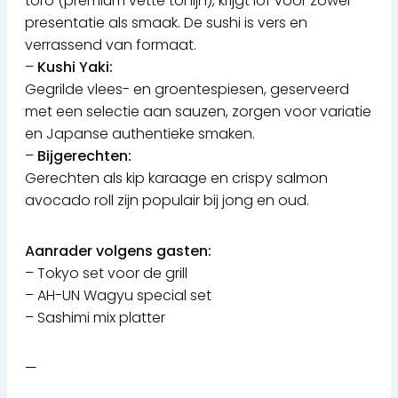
toro (premium vette tonijn), krijgt lof voor zowel
presentatie als smaak. De sushi is vers en
verrassend van formaat.
–
Kushi Yaki:
Gegrilde vlees- en groentespiesen, geserveerd
met een selectie aan sauzen, zorgen voor variatie
en Japanse authentieke smaken.
–
Bijgerechten:
Gerechten als kip karaage en crispy salmon
avocado roll zijn populair bij jong en oud.
Aanrader volgens gasten:
– Tokyo set voor de grill
– AH-UN Wagyu special set
– Sashimi mix platter
—