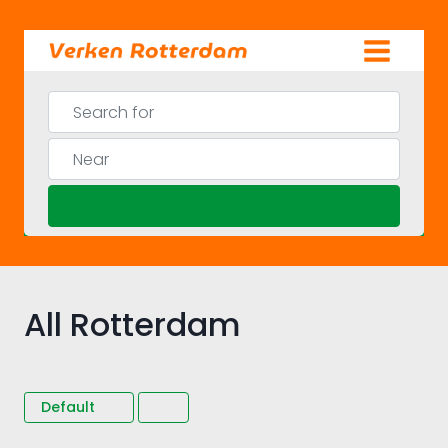
Skip
to
content
Search for
Near
Search
All Rotterdam
Default