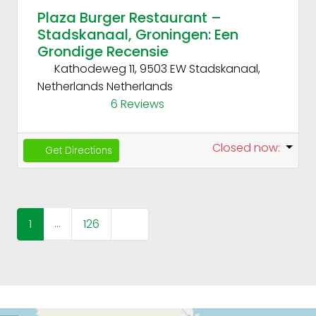
Plaza Burger Restaurant –
Stadskanaal, Groningen: Een
Grondige Recensie
Kathodeweg 11, 9503 EW Stadskanaal,
Netherlands
Netherlands
6 Reviews
Closed now
:
Get Directions
Posts navigation
…
Older posts
1
126