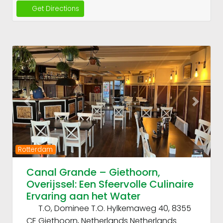
Get Directions
Fav
Previous
Next
Rotterdam
Canal Grande – Giethoorn,
Overijssel: Een Sfeervolle Culinaire
Ervaring aan het Water
T.O, Dominee T.O. Hylkemaweg 40, 8355
CE Giethoorn, Netherlands
Netherlands