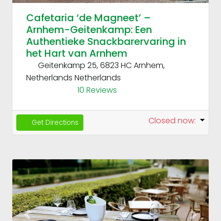
Cafetaria ‘de Magneet’ –
Arnhem-Geitenkamp: Een
Authentieke Snackbarervaring in
het Hart van Arnhem
Geitenkamp 25, 6823 HC Arnhem,
Netherlands
Netherlands
10 Reviews
Closed now
:
Get Directions
Fav
Previous
Next