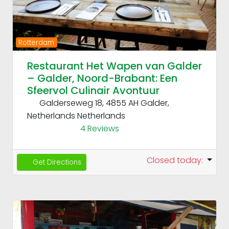
Rotterdam
Restaurant Het Wapen van Galder
– Galder, Noord-Brabant: Een
Sfeervol Culinair Avontuur
Galderseweg 18, 4855 AH Galder,
Netherlands
Netherlands
4 Reviews
Closed today
:
Get Directions
Fav