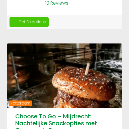
10 Reviews
Get Directions
Fav
Previous
Next
Rotterdam
Choose To Go – Mijdrecht:
Nachtelijke Snackopties met