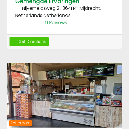
Gemengde Ervaringen
Nijverheidsweg 21, 3641 RP Mijdrecht,
Netherlands
Netherlands
9 Reviews
Get Directions
Fav
Previous
Next
Rotterdam