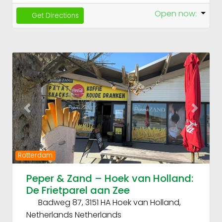
Open now
:
Get Directions
Fav
Previous
Next
Rotterdam
Peper & Zand – Hoek van Holland:
De Frietparel aan Zee
Badweg 87, 3151 HA Hoek van Holland,
Netherlands
Netherlands