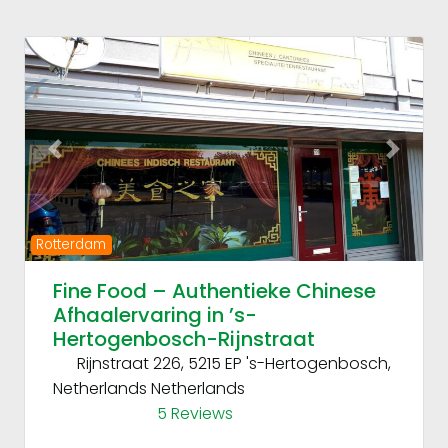
Fav
Previous
Next
Rotterdam
Fine Food – Authentieke Chinese
Afhaalervaring in ’s-
Hertogenbosch-Rijnstraat
Rijnstraat 226, 5215 EP 's-Hertogenbosch,
Netherlands
Netherlands
5 Reviews