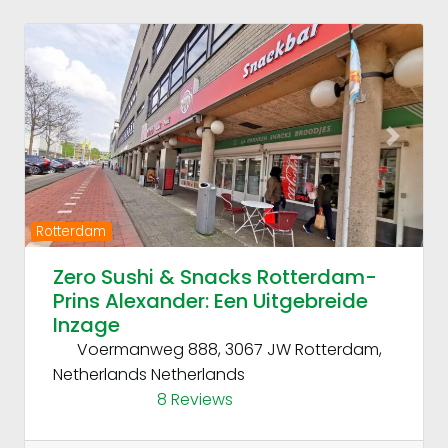
Fav
Previous
Next
Rotterdam
Zero Sushi & Snacks Rotterdam-
Prins Alexander: Een Uitgebreide
Inzage
Voermanweg 888, 3067 JW Rotterdam,
Netherlands
Netherlands
8 Reviews