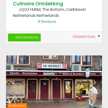
Culinaire Ontdekking
JQG2+M5M, The Bottom, Caribbean
Netherlands
Netherlands
8 Reviews
Closed now
:
Get Directions
Fav
Previous
Next
Rotterdam