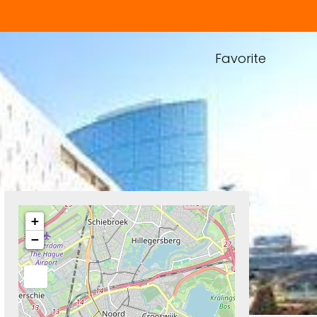
Favorite
+
−
Next