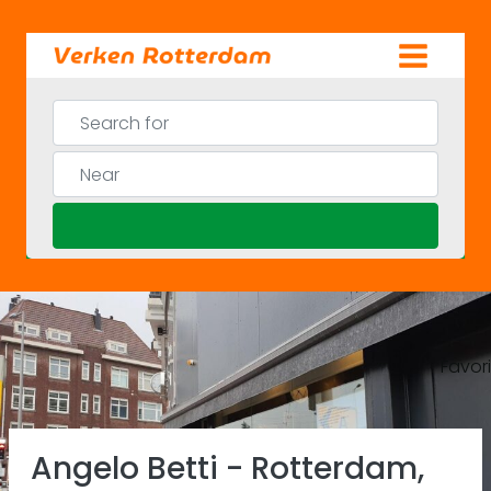
Skip
to
content
Search for
Near
Search
Favor
Previous
Ne
Angelo Betti - Rotterdam,