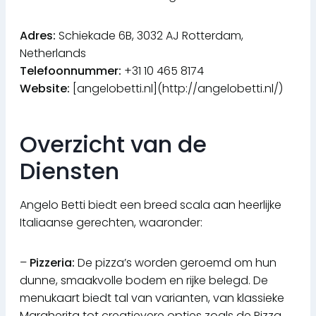
Adres:
Schiekade 6B, 3032 AJ Rotterdam,
Netherlands
Telefoonnummer:
+31 10 465 8174
Website:
[angelobetti.nl](http://angelobetti.nl/)
Overzicht van de
Diensten
Angelo Betti biedt een breed scala aan heerlijke
Italiaanse gerechten, waaronder:
–
Pizzeria:
De pizza’s worden geroemd om hun
dunne, smaakvolle bodem en rijke belegd. De
menukaart biedt tal van varianten, van klassieke
Margherita tot creatievere opties zoals de Pizza