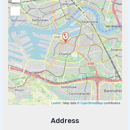
Leaflet
| Map data ©
OpenStreetMap
contributors
Address