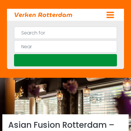
Skip
to
content
Search for
Near
Search
Favor
Previous
Ne
Asian Fusion Rotterdam –