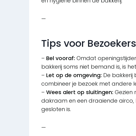
en hygiëne binnen de bakkerij.
—
Tips voor Bezoeker
–
Bel vooraf:
Omdat openingstijden n
bakkerij soms niet bemand is, is h
–
Let op de omgeving:
De bakkerij 
combineer je bezoek met andere l
–
Wees alert op sluitingen:
Gezien 
dakraam en een draaiende airco, ka
gesloten is.
—