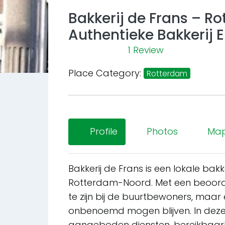
Bakkerij de Frans – R
Authentieke Bakkerij 
1 Review
Previous
Place Category:
Rotterdam
Profile
Photos
Ma
Bakkerij de Frans is een lokale ba
Rotterdam-Noord. Met een beoordelin
te zijn bij de buurtbewoners, maar
onbenoemd mogen blijven. In deze 
aangeboden diensten, bereikbaarhe