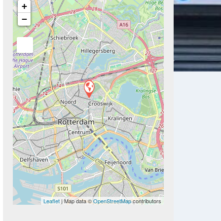
+
−
Next
Leaflet
| Map data ©
OpenStreetMap
contributors