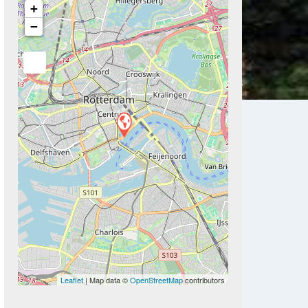
+
−
Next
Leaflet
| Map data ©
OpenStreetMap
contributors