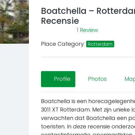
Boatchella – Rotter
Recensie
1 Review
Previous
Place Category:
Rotterdam
Profile
Photos
Ma
Boatchella is een horecagelegenh
3011 XT Rotterdam. Met zijn unieke 
verwachten dat Boatchella een pop
toeristen. In deze recensie onderz
contactinformatie, openingstijden,