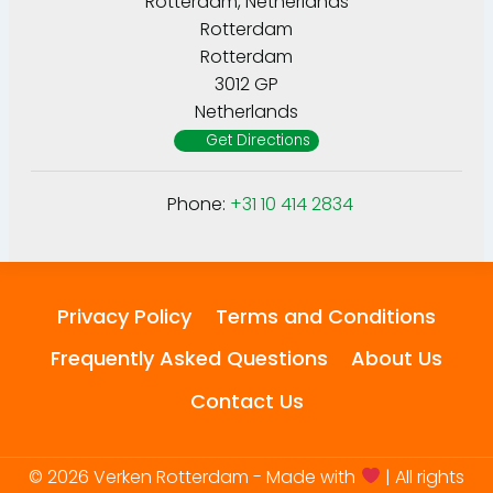
Rotterdam, Netherlands
Rotterdam
Rotterdam
3012 GP
Netherlands
Get Directions
Phone:
+31 10 414 2834
Privacy Policy
Terms and Conditions
Frequently Asked Questions
About Us
Contact Us
© 2026 Verken Rotterdam - Made with
| All rights