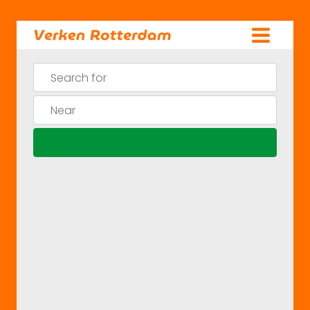
Skip
to
content
Search for
Near
Search