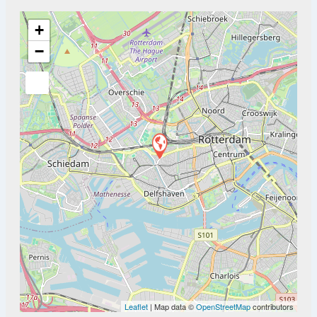
+
−
Leaflet
| Map data ©
OpenStreetMap
contributors