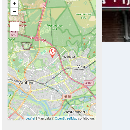
+
−
Next
Leaflet
| Map data ©
OpenStreetMap
contributors