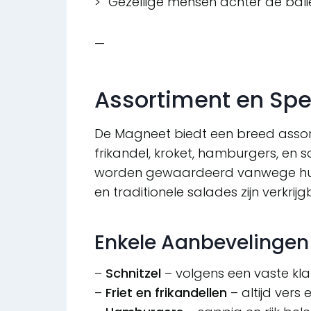
> “Gezellige mensen achter de balie
—
Assortiment en Spec
De Magneet biedt een breed assorti
frikandel, kroket, hamburgers, en 
worden gewaardeerd vanwege hun sm
en traditionele salades zijn verkrijg
Enkele Aanbevelingen 
–
Schnitzel
– volgens een vaste klan
–
Friet en frikandellen
– altijd vers 