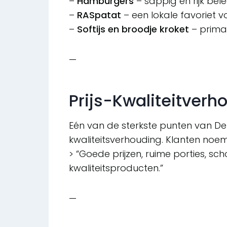
–
Hamburgers
– sappig en rijk bel
–
RASpatat
– een lokale favoriet vo
–
Softijs en broodje kroket
– prima
—
Prijs-Kwaliteitverh
Eén van de sterkste punten van De 
kwaliteitsverhouding. Klanten noeme
> “Goede prijzen, ruime porties, sch
kwaliteitsproducten.”
—