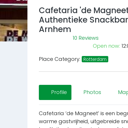
Cafetaria 'de Magnee
Authentieke Snackbare
Arnhem
10 Reviews
Previous
Open now
:
12
Place Category:
Rotterdam
Profile
Photos
Ma
Cafetaria ‘de Magneet’ is een begr
warme gastvrijheid, uitgebreide sn