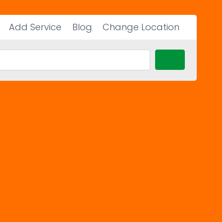
Add Service
Blog
Change Location
Search