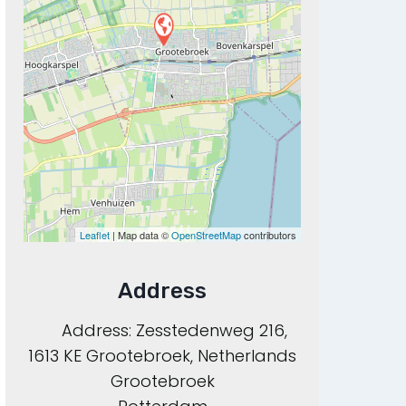
Leaflet
| Map data ©
OpenStreetMap
contributors
Address
Address:
Zesstedenweg 216,
1613 KE Grootebroek, Netherlands
Grootebroek