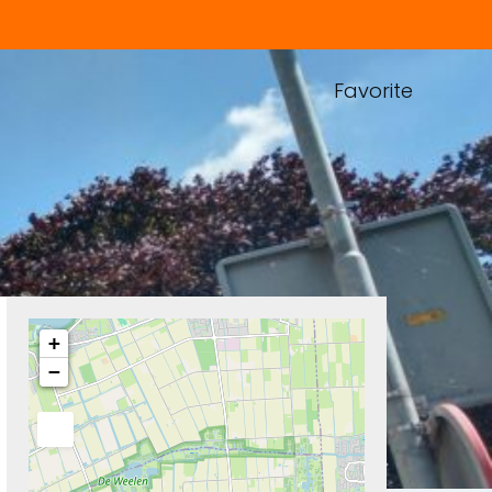
Favorite
+
−
Next