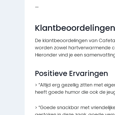
—
Klantbeoordelinge
De klantbeoordelingen van Cafetari
worden zowel hartverwarmende com
Hieronder vind je een samenvatting
Positieve Ervaringen
> “Altijd erg gezellig zitten met ei
heeft goede humor die ook de jeug
> “Goede snackbar met vriendelijke 
gestoken in deze zaak, goede verse