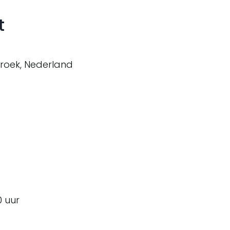
t
broek, Nederland
0 uur