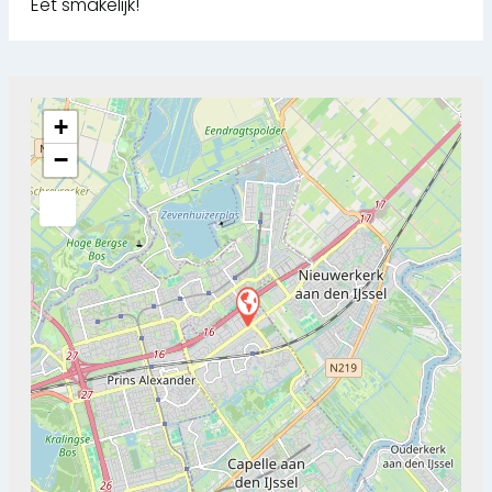
Eet smakelijk!
+
−