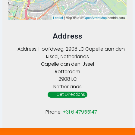
Leaflet
| Map data ©
OpenStreetMap
contributors
Address
Address:
Hoofdweg, 2908 LC Capelle aan den
IJssel, Netherlands
Capelle aan den IJssel
Rotterdam
2908 LC
Netherlands
Get Directions
Phone:
+31 6 47955147