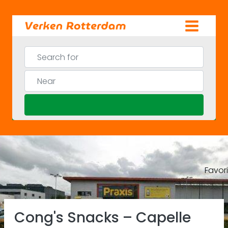
Skip
to
content
Search for
Near
Search
Favor
Previous
Ne
Cong's Snacks – Capelle