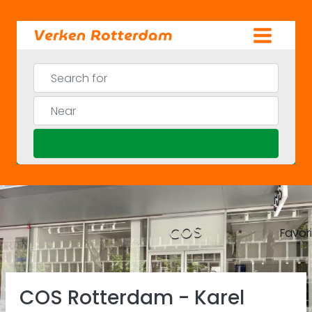
Skip
to
content
Search for
Near
Search
Favor
Previous
Ne
COS Rotterdam - Karel