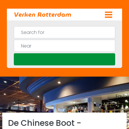
Skip
to
content
Search for
Near
Search
Favor
Previous
Ne
De Chinese Boot -