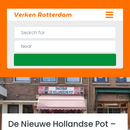
Skip
to
content
Search for
Near
Search
Favor
Previous
Ne
De Nieuwe Hollandse Pot –