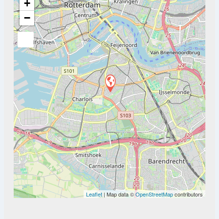
+
−
Leaflet
| Map data ©
OpenStreetMap
contributors