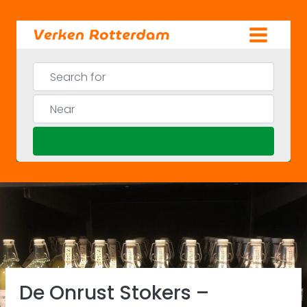
Skip
to
content
Search for
Near
Search
Favor
Previous
Ne
De Onrust Stokers –