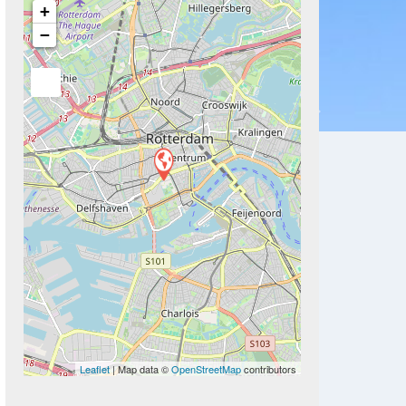
+
−
Next
Leaflet
| Map data ©
OpenStreetMap
contributors