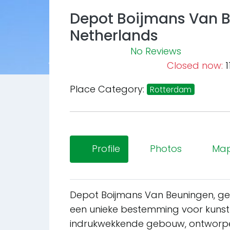
Depot Boijmans Van B
Netherlands
No Reviews
Closed now
:
1
Previous
Place Category:
Rotterdam
Profile
Photos
Ma
Depot Boijmans Van Beuningen, ge
een unieke bestemming voor kunstlie
indrukwekkende gebouw, ontwor