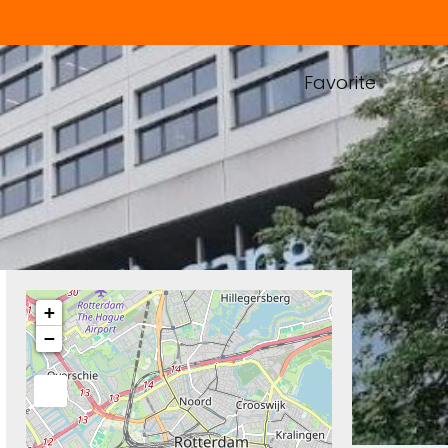
Favorite
+
−
Next