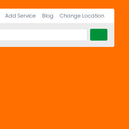
Add Service
Blog
Change Location
Search