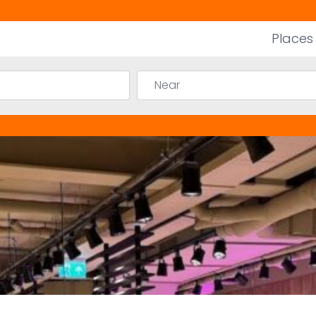
Places
Near