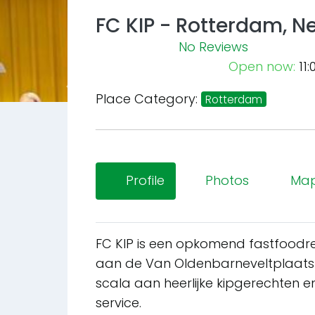
FC KIP - Rotterdam, N
No Reviews
Open now
:
11:
Previous
Place Category:
Rotterdam
Profile
Photos
Ma
FC KIP is een opkomend fastfoodre
aan de Van Oldenbarneveltplaats 10
scala aan heerlijke kipgerechten en
service.