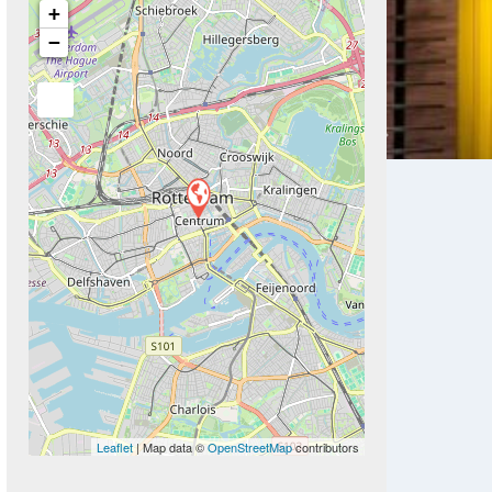
+
−
Next
Leaflet
| Map data ©
OpenStreetMap
contributors