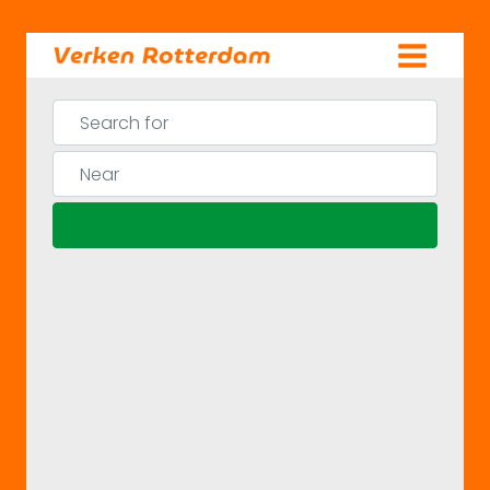
Skip
to
content
Search for
Near
Search