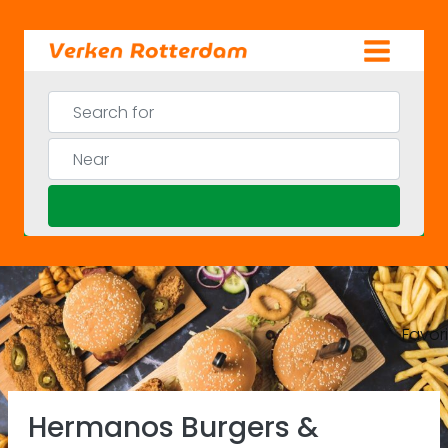
Skip
to
content
Search for
Near
Search
Favor
Previous
Ne
Hermanos Burgers &