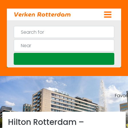
Skip
to
content
Search for
Near
Search
Favor
Previous
Ne
Hilton Rotterdam –