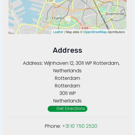
Leaflet
| Map data ©
OpenStreetMap
contributors
Address
Address:
Wijnhaven 12, 3011 WP Rotterdam,
Netherlands
Rotterdam
Rotterdam
3011 WP
Netherlands
Get Directions
Phone:
+31 10 750 2520