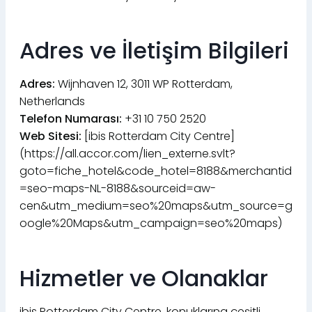
Adres ve İletişim Bilgileri
Adres:
Wijnhaven 12, 3011 WP Rotterdam,
Netherlands
Telefon Numarası:
+31 10 750 2520
Web Sitesi:
[ibis Rotterdam City Centre]
(https://all.accor.com/lien_externe.svlt?
goto=fiche_hotel&code_hotel=8188&merchantid
=seo-maps-NL-8188&sourceid=aw-
cen&utm_medium=seo%20maps&utm_source=g
oogle%20Maps&utm_campaign=seo%20maps)
Hizmetler ve Olanaklar
ibis Rotterdam City Centre, konuklarına çeşitli