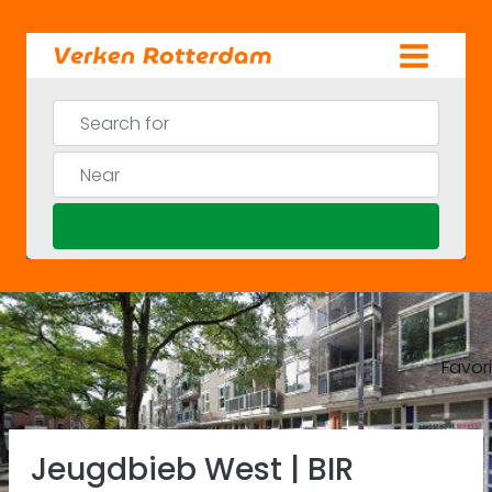
Skip
to
content
Search for
Near
Search
Favor
Previous
Ne
Jeugdbieb West | BIR