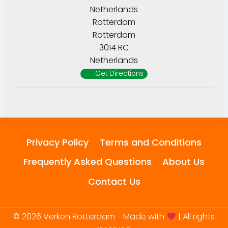
Netherlands
Rotterdam
Rotterdam
3014 RC
Netherlands
Get Directions
Privacy Policy
Terms and Conditions
Frequently Asked Questions
About Us
Contact Us
© 2026 Verken Rotterdam - Made with
| All rights