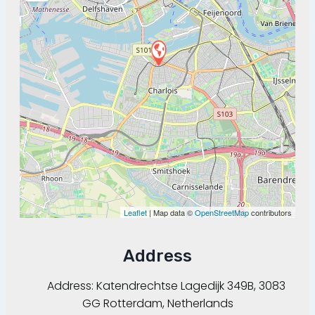
Leaflet
| Map data ©
OpenStreetMap
contributors
Address
Address:
Katendrechtse Lagedijk 349B, 3083
GG Rotterdam, Netherlands