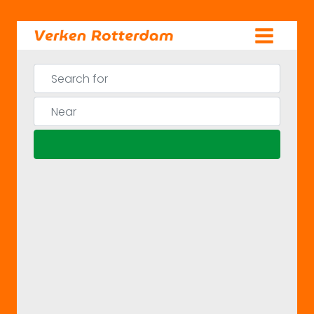
Skip
to
content
Search for
Near
Search