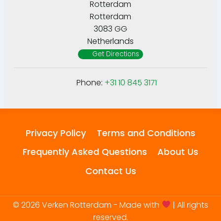
Rotterdam
Rotterdam
3083 GG
Netherlands
Get Directions
Phone:
+31 10 845 3171
Privacy Policy
Terms and Conditions
Frequently Asked Questions
About Us
Contact Us
© 2026 Verken Rotterdam - Made with
| All rights
reserved.