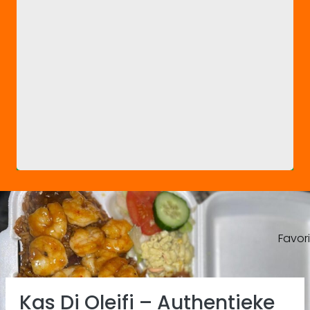
Favor
Previous
Ne
Kas Di Oleifi – Authentieke