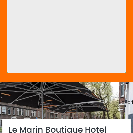
Favor
Previous
Ne
Le Marin Boutique Hotel