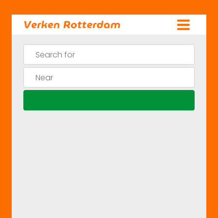
Skip
to
content
Search for
Near
Search