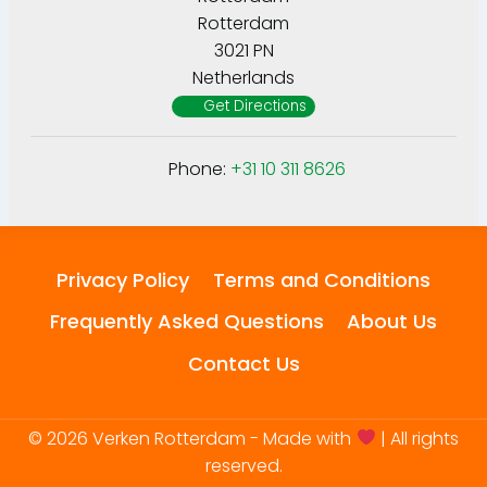
Rotterdam
3021 PN
Netherlands
Get Directions
Phone:
+31 10 311 8626
Privacy Policy
Terms and Conditions
Frequently Asked Questions
About Us
Contact Us
© 2026 Verken Rotterdam - Made with
| All rights
reserved.