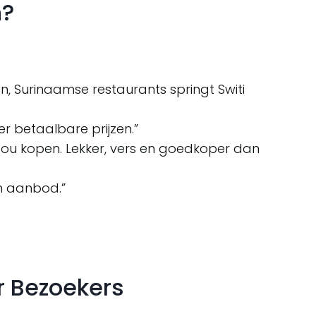
n?
n, Surinaamse restaurants springt Switi
r betaalbare prijzen.”
 zou kopen. Lekker, vers en goedkoper dan
rm aanbod.”
r Bezoekers