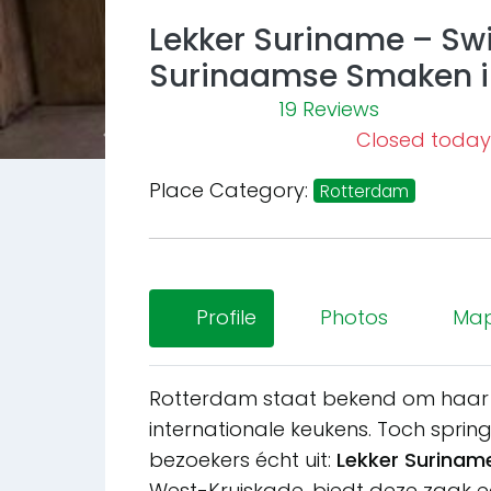
Lekker Suriname – Swi
Surinaamse Smaken in
19 Reviews
Closed today
Previous
Place Category:
Rotterdam
Profile
Photos
Ma
Rotterdam staat bekend om haar m
internationale keukens. Toch sprin
bezoekers écht uit:
Lekker Suriname
West-Kruiskade, biedt deze zaak 