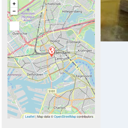
+
−
Next
Leaflet
| Map data ©
OpenStreetMap
contributors