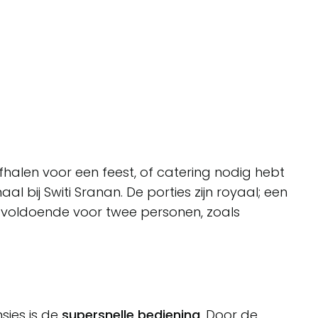
 afhalen voor een feest, of catering nodig hebt
l bij Switi Sranan. De porties zijn royaal; een
m voldoende voor twee personen, zoals
sies is de
supersnelle bediening
. Door de