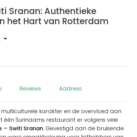
ti Sranan: Authentieke
 het Hart van Rotterdam
:
p
Reviews
Address
ulticulturele karakter en de overvloed aan
gt één Surinaams restaurant er volgens vele
 – Switi Sranan
. Gevestigd aan de bruisende
een ware smaakbeleving voor liefhebbers van