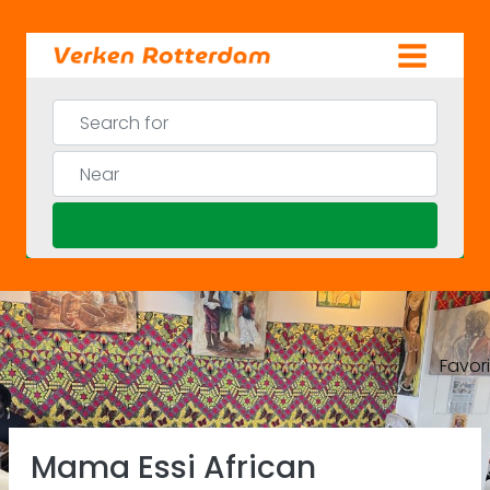
Skip
to
content
Search for
Near
Search
Favor
Previous
Ne
Mama Essi African