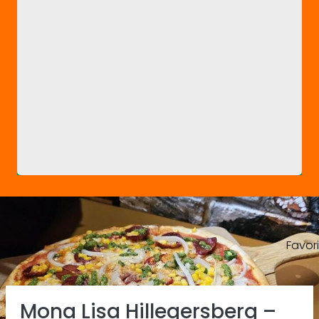
Favor
Previous
Ne
Mona Lisa Hillegersberg –