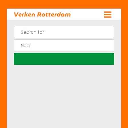
Skip
to
content
Search for
Near
Search