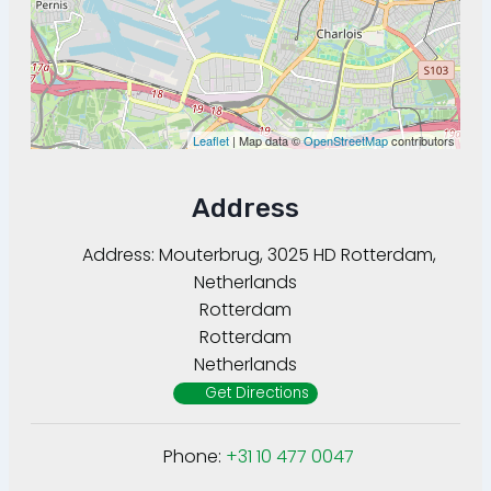
Leaflet
| Map data ©
OpenStreetMap
contributors
Address
Address:
Mouterbrug, 3025 HD Rotterdam,
Netherlands
Rotterdam
Rotterdam
Netherlands
Get Directions
Phone:
+31 10 477 0047