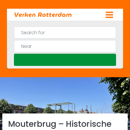
Skip
to
content
Search for
Near
Search
Favor
Previous
Ne
Mouterbrug – Historische