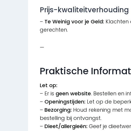
Prijs-kwaliteitverhouding
–
Te Weinig voor je Geld:
Klachten o
gerechten.
—
Praktische Informat
Let op:
– Er is
geen website
. Bestellen en 
–
Openingstijden:
Let op de beperk
–
Bezorging:
Houd rekening met mog
bestelling bij ontvangst.
–
Dieet/allergieën:
Geef je dieetwen