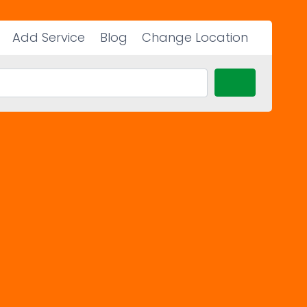
Add Service
Blog
Change Location
Search