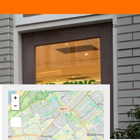
Favorite
+
−
Next