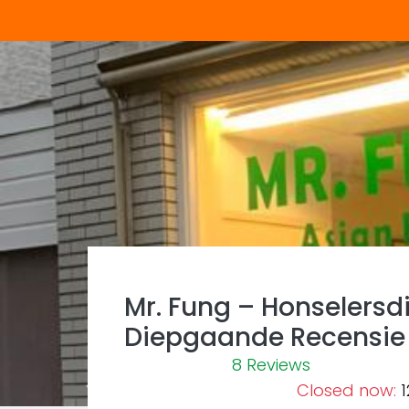
Mr. Fung – Honselersdi
Diepgaande Recensie
8 Reviews
Closed now
:
1
Previous