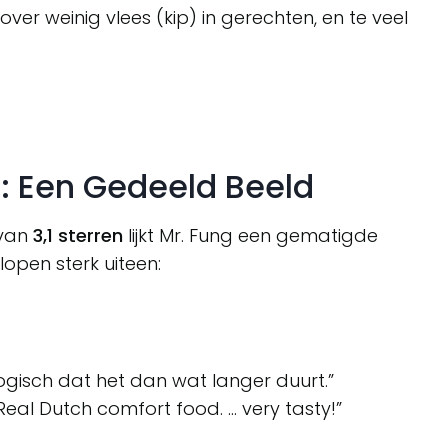
er weinig vlees (kip) in gerechten, en te veel
: Een Gedeeld Beeld
 van
3,1 sterren
lijkt Mr. Fung een gematigde
open sterk uiteen:
 logisch dat het dan wat langer duurt.”
Real Dutch comfort food. … very tasty!”