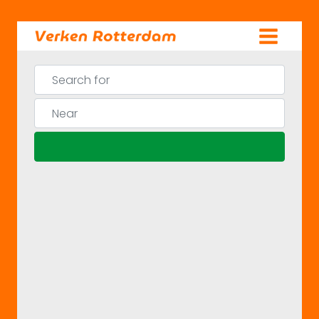
Skip
to
content
Search for
Near
Search