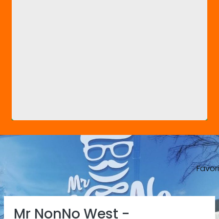
Favor
Previous
Ne
Mr NonNo West -