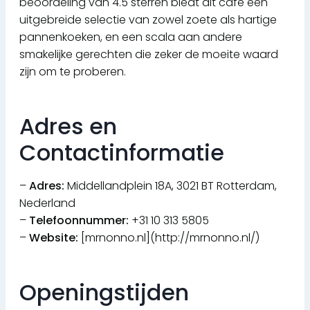
beoordeling van 4.5 sterren biedt dit café een
uitgebreide selectie van zowel zoete als hartige
pannenkoeken, en een scala aan andere
smakelijke gerechten die zeker de moeite waard
zijn om te proberen.
Adres en
Contactinformatie
–
Adres:
Middellandplein 18A, 3021 BT Rotterdam,
Nederland
–
Telefoonnummer:
+31 10 313 5805
–
Website:
[mrnonno.nl](http://mrnonno.nl/)
Openingstijden