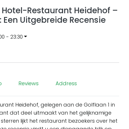
 Hotel-Restaurant Heidehof –
 Een Uitgebreide Recensie
:00 - 23:30
p
Reviews
Address
urant Heidehof, gelegen aan de Golflaan 1 in
rant dat deel uitmaakt van het gelijknamige
sterren lijkt het restaurant bezoekers over het
eze recensie vindt u een diepgaande blik op