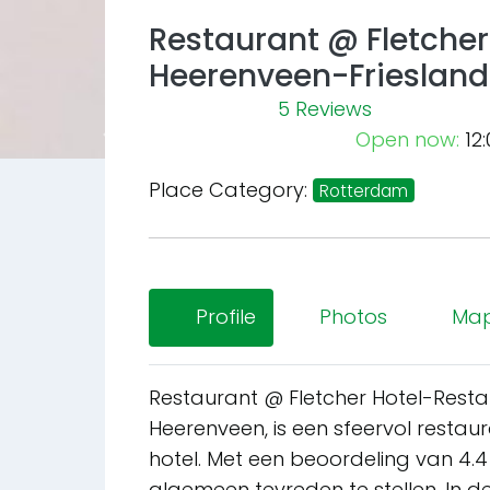
Restaurant @ Fletcher
Heerenveen-Friesland:
5 Reviews
Open now
:
12
Previous
Place Category:
Rotterdam
Profile
Photos
Ma
Restaurant @ Fletcher Hotel-Resta
Heerenveen, is een sfeervol restau
hotel. Met een beoordeling van 4.4 
algemeen tevreden te stellen. In d