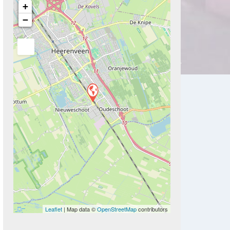
+
−
Next
Leaflet
| Map data ©
OpenStreetMap
contributors