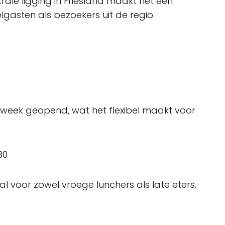
ale ligging in Friesland maakt het een
lgasten als bezoekers uit de regio.
 week geopend, wat het flexibel maakt voor
30
al voor zowel vroege lunchers als late eters.