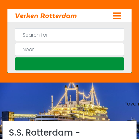
Skip
to
content
Search for
Near
Search
Favor
Previous
Ne
S.S. Rotterdam -