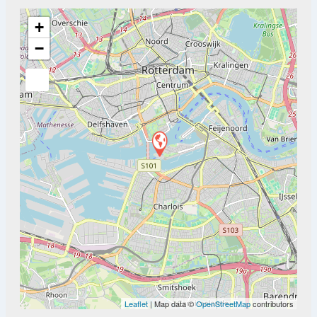
+
−
Leaflet
| Map data ©
OpenStreetMap
contributors