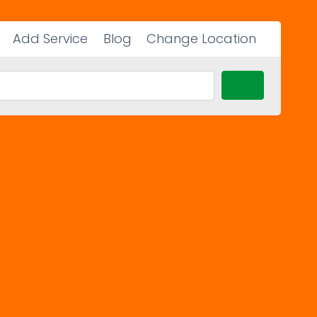
Add Service
Blog
Change Location
Search