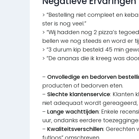
Negatieve Ervaringen
> “Bestelling niet compleet en keba
ster is nog veel.”
> “Wij hadden nog 2 pizza’s tegoed
bellen we nog steeds en word er
> “3 durum kip besteld 45 min gew
> “De ananas die ik kreeg was door
–
Onvolledige en bedorven bestell
producten of bedorven eten.
–
Slechte klantenservice
: Klanten 
niet adequaat wordt gereageerd, 
–
Lange wachttijden
: Enkele rece
uur, ondanks eerdere toezegginge
–
Kwaliteitsverschillen
: Gerechten
futloos” omschreven.