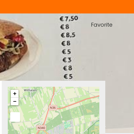
Favorite
+
−
Next