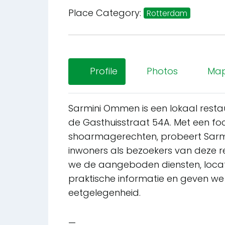
Place Category:
Rotterdam
Profile
Photos
Ma
Sarmini Ommen is een lokaal rest
de Gasthuisstraat 54A. Met een foc
shoarmagerechten, probeert Sarmini
inwoners als bezoekers van deze re
we de aangeboden diensten, locati
praktische informatie en geven w
eetgelegenheid.
—