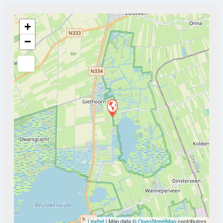
+
−
Leaflet
| Map data ©
OpenStreetMap
contributors