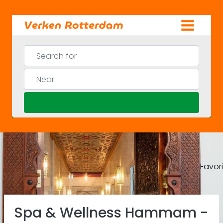
Skip
to
content
Search for
Near
Search
Favor
Previous
Ne
Spa & Wellness Hammam -