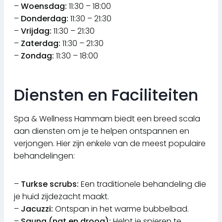
–
Woensdag:
11:30 – 18:00
–
Donderdag:
11:30 – 21:30
–
Vrijdag:
11:30 – 21:30
–
Zaterdag:
11:30 – 21:30
–
Zondag:
11:30 – 18:00
Diensten en Faciliteiten
Spa & Wellness Hammam biedt een breed scala
aan diensten om je te helpen ontspannen en
verjongen. Hier zijn enkele van de meest populaire
behandelingen:
–
Turkse scrubs:
Een traditionele behandeling die
je huid zijdezacht maakt.
–
Jacuzzi:
Ontspan in het warme bubbelbad.
–
Sauna (nat en droog):
Helpt je spieren te