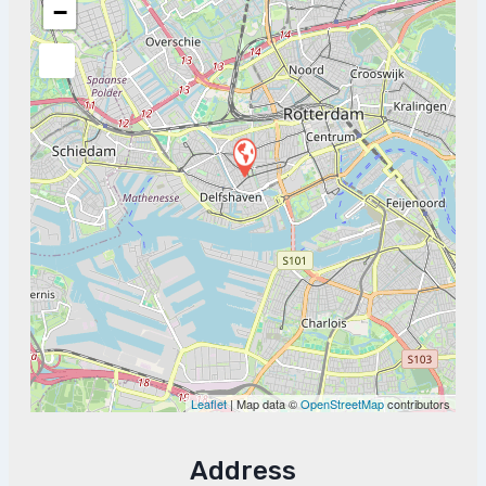
−
Leaflet
| Map data ©
OpenStreetMap
contributors
Address