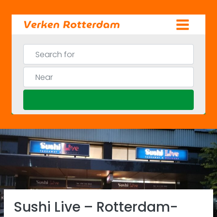
Skip
to
content
Search for
Near
Search
Favor
Previous
Ne
Sushi Live – Rotterdam-