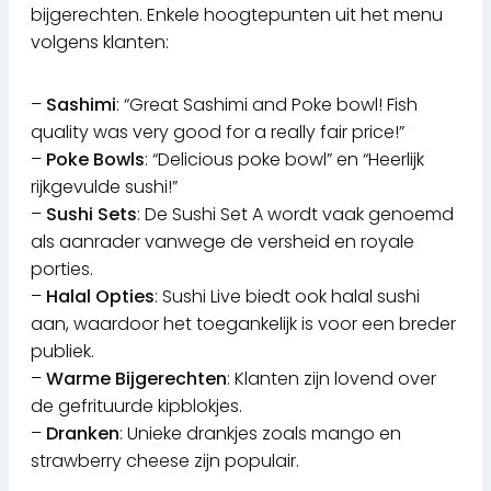
bijgerechten. Enkele hoogtepunten uit het menu
volgens klanten:
–
Sashimi
: “Great Sashimi and Poke bowl! Fish
quality was very good for a really fair price!”
–
Poke Bowls
: “Delicious poke bowl” en “Heerlijk
rijkgevulde sushi!”
–
Sushi Sets
: De Sushi Set A wordt vaak genoemd
als aanrader vanwege de versheid en royale
porties.
–
Halal Opties
: Sushi Live biedt ook halal sushi
aan, waardoor het toegankelijk is voor een breder
publiek.
–
Warme Bijgerechten
: Klanten zijn lovend over
de gefrituurde kipblokjes.
–
Dranken
: Unieke drankjes zoals mango en
strawberry cheese zijn populair.