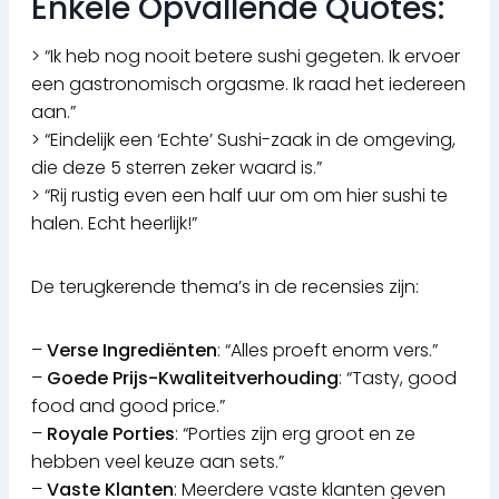
Enkele Opvallende Quotes:
> “Ik heb nog nooit betere sushi gegeten. Ik ervoer
een gastronomisch orgasme. Ik raad het iedereen
aan.”
> “Eindelijk een ‘Echte’ Sushi-zaak in de omgeving,
die deze 5 sterren zeker waard is.”
> “Rij rustig even een half uur om om hier sushi te
halen. Echt heerlijk!”
De terugkerende thema’s in de recensies zijn:
–
Verse Ingrediënten
: “Alles proeft enorm vers.”
–
Goede Prijs-Kwaliteitverhouding
: “Tasty, good
food and good price.”
–
Royale Porties
: “Porties zijn erg groot en ze
hebben veel keuze aan sets.”
–
Vaste Klanten
: Meerdere vaste klanten geven