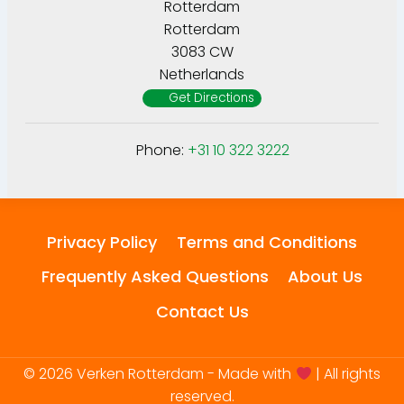
Rotterdam
Rotterdam
3083 CW
Netherlands
Get Directions
Phone:
+31 10 322 3222
Privacy Policy
Terms and Conditions
Frequently Asked Questions
About Us
Contact Us
© 2026 Verken Rotterdam - Made with
| All rights
reserved.