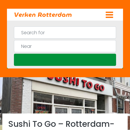
Skip
to
content
Search for
Near
Search
Favor
Previous
Ne
Sushi To Go – Rotterdam-