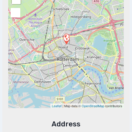
Leaflet
| Map data ©
OpenStreetMap
contributors
Address