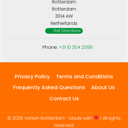
Rotterdam
Rotterdam
3014 AW
Netherlands
Get Directions
Phone:
+31 10 304 2099
Privacy Policy
Terms and Conditions
Frequently Asked Questions
About Us
Contact Us
© 2026 Verken Rotterdam - Made with
| All rights
reserved.