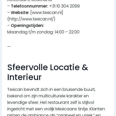
–
Telefoonnummer:
+31 10 304 2099
–
Website:
[www.texican.nl]
(http://www.texican.nl/)
–
Openingstijden:
Maandag t/m zondag: 14:00 – 22:00
—
Sfeervolle Locatie &
Interieur
Texican bevindt zich in een bruisende buurt,
bekend om zijn multiculturele karakter en
levendige sfeer. Het restaurant zelf is stijlvol
ingericht met een vrolijk Mexicaans tintje. Klanten
prijzen de ambiance als “origineel en uniek,” en