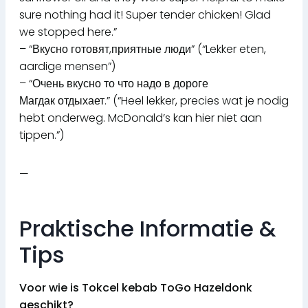
sure nothing had it! Super tender chicken! Glad
we stopped here.”
– “Вкусно готовят,приятные люди” (“Lekker eten,
aardige mensen”)
– “Очень вкусно то что надо в дороге
Магдак отдыхает.” (“Heel lekker, precies wat je nodig
hebt onderweg. McDonald’s kan hier niet aan
tippen.”)
—
Praktische Informatie &
Tips
Voor wie is Tokcel kebab ToGo Hazeldonk
geschikt?