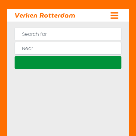
Skip
to
content
Search for
Near
Search