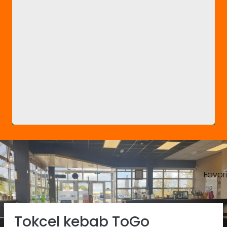
Favor
Previous
Ne
Tokcel kebab ToGo