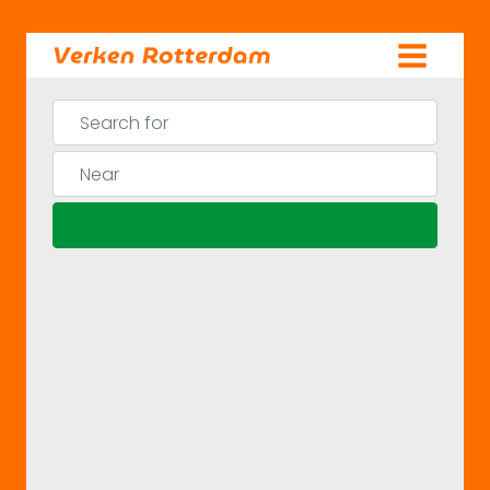
Skip
to
content
Search for
Near
Search