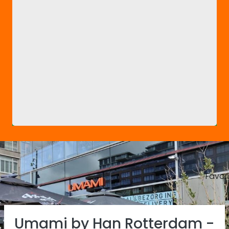
Favor
Previous
Ne
Umami by Han Rotterdam -