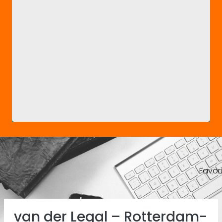
Favor
Previous
Ne
van der Legal – Rotterdam-