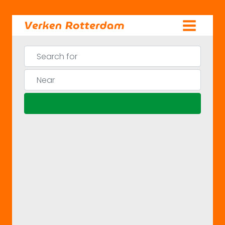
Skip
to
content
Search for
Near
Search