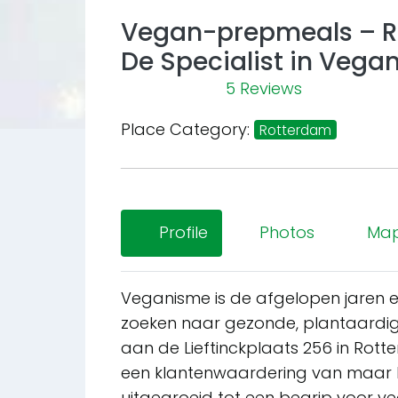
Vegan-prepmeals – Ro
De Specialist in Vega
5 Reviews
Previous
Place Category:
Rotterdam
Profile
Photos
Ma
Veganisme is de afgelopen jaren 
zoeken naar gezonde, plantaardig
aan de Lieftinckplaats 256 in Rotte
een klantenwaardering van maar li
uitgegroeid tot een begrip voor ve