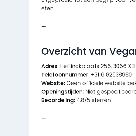
eten.
—
Overzicht van Veg
Adres:
Lieftinckplaats 256, 3066 X
Telefoonnummer:
+31 6 82538980
Website:
Geen officiële website b
Openingstijden:
Niet gespecificeer
Beoordeling:
4.8/5 sterren
—