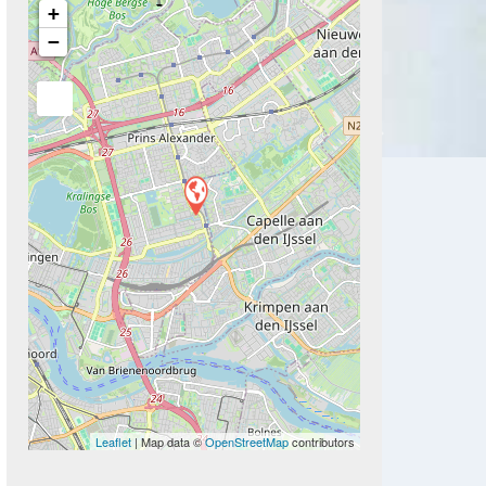
+
−
Next
Leaflet
| Map data ©
OpenStreetMap
contributors