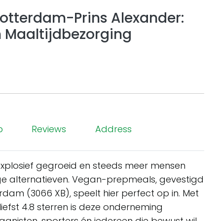
tterdam-Prins Alexander:
n Maaltijdbezorging
p
Reviews
Address
explosief gegroeid en steeds meer mensen
e alternatieven. Vegan-prepmeals, gevestigd
rdam (3066 XB), speelt hier perfect op in. Met
efst 4.8 sterren is deze onderneming
ganisten, sporters én iedereen die bewust wil