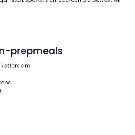
an-prepmeals
B Rotterdam
ekend
d