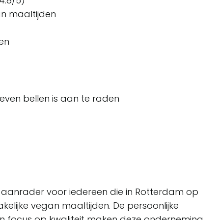
4.8/5)
n maaltijden
ten
 even bellen is aan te raden
aanrader voor iedereen die in Rotterdam op
kelijke vegan maaltijden. De persoonlijke
n focus op kwaliteit maken deze onderneming