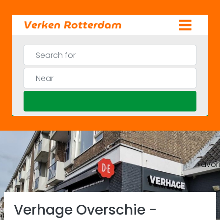
Skip
to
content
Search for
Near
Search
Favor
Previous
Ne
Verhage Overschie -