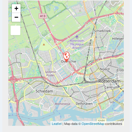
+
−
Leaflet
| Map data ©
OpenStreetMap
contributors