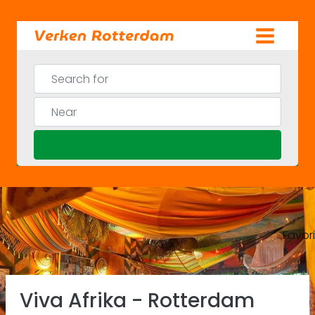
Skip
to
content
Search for
Near
Search
Favor
Previous
Ne
Viva Afrika - Rotterdam