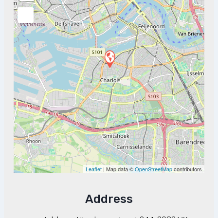
Leaflet
| Map data ©
OpenStreetMap
contributors
Address