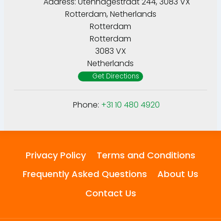
Address:
Utenhagestraat 244, 3083 VX
Rotterdam, Netherlands
Rotterdam
Rotterdam
3083 VX
Netherlands
Get Directions
Phone:
+31 10 480 4920
Privacy Policy
Terms and Conditions
Frequently Asked Questions
About Us
Contact Us