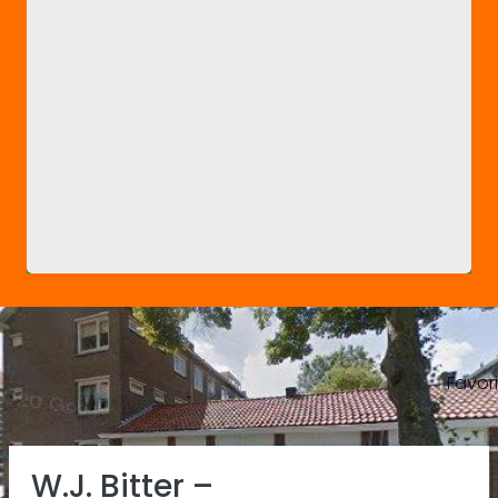
Favor
Previous
Ne
W.J. Bitter –