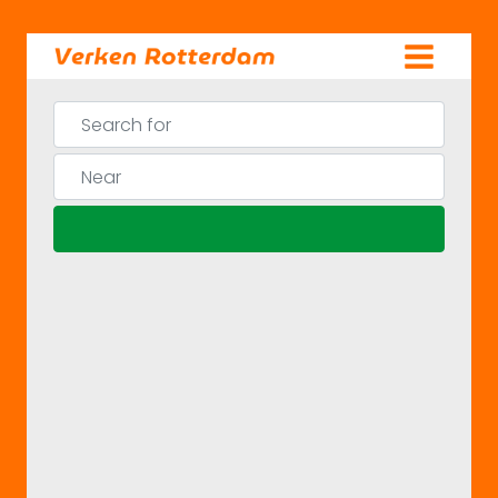
Skip
to
content
Search for
Near
Search