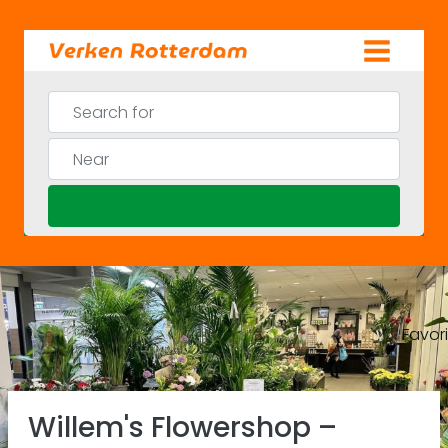
Skip
to
content
Search for
Near
Search
Favor
Previous
Ne
Willem's Flowershop –