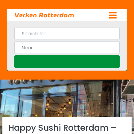
Skip
to
content
Search for
Near
Search
Favor
Previous
Ne
Happy Sushi Rotterdam –